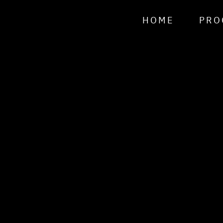
HOME
PRO